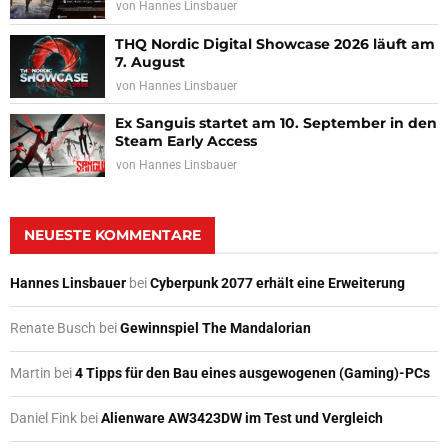
von
Hannes Linsbauer
THQ Nordic Digital Showcase 2026 läuft am
7. August
von
Hannes Linsbauer
Ex Sanguis startet am 10. September in den
Steam Early Access
von
Hannes Linsbauer
NEUESTE KOMMENTARE
Hannes Linsbauer
bei
Cyberpunk 2077 erhält eine Erweiterung
Renate Busch
bei
Gewinnspiel The Mandalorian
Martin
bei
4 Tipps für den Bau eines ausgewogenen (Gaming)-PCs
Daniel Fink
bei
Alienware AW3423DW im Test und Vergleich