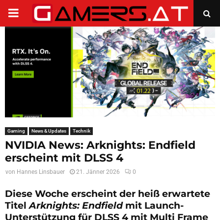
PRIMARY
MENU
Gaming
News & Updates
Technik
NVIDIA News: Arknights: Endfield
erscheint mit DLSS 4
von
Hannes Linsbauer
21. Jänner 2026
0
Diese Woche erscheint der heiß erwartete
Titel
Arknights: Endfield
mit Launch-
Unterstützung für DLSS 4 mit Multi Frame