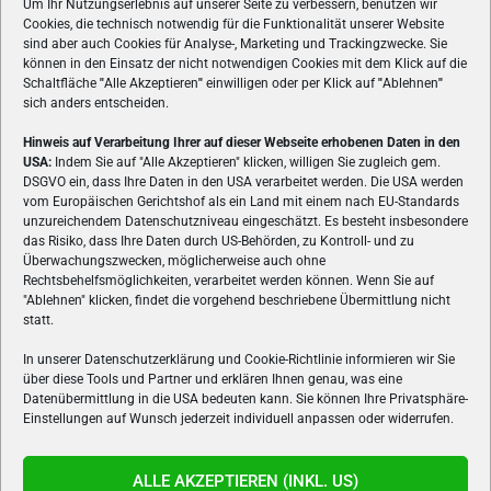
Um Ihr Nutzungserlebnis auf unserer Seite zu verbessern, benutzen wir
Cookies, die technisch notwendig für die Funktionalität unserer Website
sind aber auch Cookies für Analyse-, Marketing und Trackingzwecke. Sie
können in den Einsatz der nicht notwendigen Cookies mit dem Klick auf die
Schaltfläche
"
Alle Akzeptieren
"
einwilligen oder per Klick auf
"
Ablehnen
"
sich anders entscheiden.
Hinweis auf Verarbeitung Ihrer auf dieser Webseite erhobenen Daten in den
USA:
Indem Sie auf "Alle Akzeptieren" klicken, willigen Sie zugleich gem.
ÜBER UNS
DSGVO ein, dass Ihre Daten in den USA verarbeitet werden. Die USA werden
vom Europäischen Gerichtshof als ein Land mit einem nach EU-Standards
VON GAMERN, FÜR GAMER! Gamers.at ist das älteste Online-
unzureichendem Datenschutzniveau eingeschätzt. Es besteht insbesondere
Spielemagazin Österreichs und bringt täglich aktuelle News,
das Risiko, dass Ihre Daten durch US-Behörden, zu Kontroll- und zu
Reviews und Videos zu PC- und Konsolenspielen, Gaming-
Überwachungszwecken, möglicherweise auch ohne
Hardware und aus der Welt des e-Sport's.
Rechtsbehelfsmöglichkeiten, verarbeitet werden können. Wenn Sie auf
"Ablehnen" klicken, findet die vorgehend beschriebene Übermittlung nicht
Schreib uns:
redaktion@gamers.at
statt.
In unserer Datenschutzerklärung und Cookie-Richtlinie informieren wir Sie
über diese Tools und Partner und erklären Ihnen genau, was eine
FOLGE UNS
Datenübermittlung in die USA bedeuten kann. Sie können Ihre Privatsphäre-
Einstellungen auf Wunsch jederzeit individuell anpassen oder widerrufen.
ALLE AKZEPTIEREN (INKL. US)