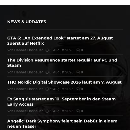
NEWS & UPDATES
GTA 6: „An Extended Look“ startet am 27. August
zuerst auf Netflix
von
Hannes Linsbauer
6. August 2026
0
The Division Resurgence startet regulär auf PC und
Steam
von
Hannes Linsbauer
6. August 2026
0
THQ Nordic Digital Showcase 2026 läuft am 7. August
von
Hannes Linsbauer
6. August 2026
0
Ex Sanguis startet am 10. September in den Steam
Early Access
von
Hannes Linsbauer
6. August 2026
0
Angelic: Dark Symphony feiert sein Debüt in einem
neuen Teaser