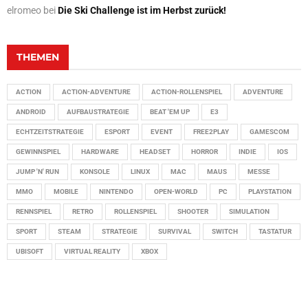
elromeo
bei
Die Ski Challenge ist im Herbst zurück!
THEMEN
ACTION
ACTION-ADVENTURE
ACTION-ROLLENSPIEL
ADVENTURE
ANDROID
AUFBAUSTRATEGIE
BEAT 'EM UP
E3
ECHTZEITSTRATEGIE
ESPORT
EVENT
FREE2PLAY
GAMESCOM
GEWINNSPIEL
HARDWARE
HEADSET
HORROR
INDIE
IOS
JUMP 'N' RUN
KONSOLE
LINUX
MAC
MAUS
MESSE
MMO
MOBILE
NINTENDO
OPEN-WORLD
PC
PLAYSTATION
RENNSPIEL
RETRO
ROLLENSPIEL
SHOOTER
SIMULATION
SPORT
STEAM
STRATEGIE
SURVIVAL
SWITCH
TASTATUR
UBISOFT
VIRTUAL REALITY
XBOX