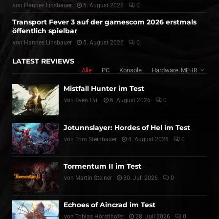
von
Hannes Linsbauer
5. August 2026
0
Transport Fever 3 auf der gamescom 2026 erstmals
öffentlich spielbar
von
Hannes Linsbauer
5. August 2026
0
LATEST REVIEWS
Alle
PC
Konsole
Hardware
MEHR
Mistfall Hunter im Test
von
Sven Evil
6. August 2026
0
Jotunnslayer: Hordes of Hel im Test
von
Tom Steinbauer
4. August 2026
0
Tormentum II im Test
von
Martin Steiner
30. Juli 2026
0
Echoes of Aincrad im Test
von
Tobias Hörstlhofer
28. Juli 2026
0