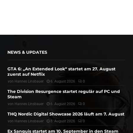
NEWS & UPDATES
GTA 6: „An Extended Look“ startet am 27. August
zuerst auf Netflix
von
Hannes Linsbauer
6. August 2026
0
The Division Resurgence startet regulär auf PC und
Steam
von
Hannes Linsbauer
6. August 2026
0
THQ Nordic Digital Showcase 2026 läuft am 7. August
von
Hannes Linsbauer
6. August 2026
0
Ex Sanguis startet am 10. September in den Steam