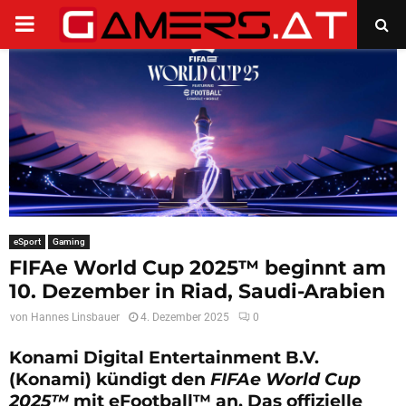
PRIMARY
MENU
eSport
Gaming
FIFAe World Cup 2025™ beginnt am
10. Dezember in Riad, Saudi-Arabien
von
Hannes Linsbauer
4. Dezember 2025
0
Konami Digital Entertainment B.V.
(Konami) kündigt den
FIFAe World Cup
2025™
mit eFootball™ an. Das offizielle