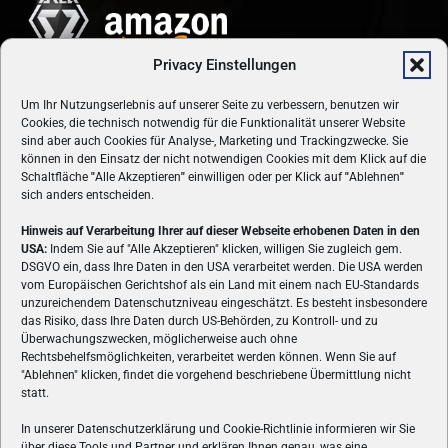
Privacy Einstellungen
Um Ihr Nutzungserlebnis auf unserer Seite zu verbessern, benutzen wir
Cookies, die technisch notwendig für die Funktionalität unserer Website
sind aber auch Cookies für Analyse-, Marketing und Trackingzwecke. Sie
können in den Einsatz der nicht notwendigen Cookies mit dem Klick auf die
Schaltfläche
"
Alle Akzeptieren
"
einwilligen oder per Klick auf
"
Ablehnen
"
sich anders entscheiden.
Hinweis auf Verarbeitung Ihrer auf dieser Webseite erhobenen Daten in den
USA:
Indem Sie auf "Alle Akzeptieren" klicken, willigen Sie zugleich gem.
ÜBER UNS
DSGVO ein, dass Ihre Daten in den USA verarbeitet werden. Die USA werden
vom Europäischen Gerichtshof als ein Land mit einem nach EU-Standards
VON GAMERN, FÜR GAMER! Gamers.at ist das älteste Online-
unzureichendem Datenschutzniveau eingeschätzt. Es besteht insbesondere
Spielemagazin Österreichs und bringt täglich aktuelle News,
das Risiko, dass Ihre Daten durch US-Behörden, zu Kontroll- und zu
Reviews und Videos zu PC- und Konsolenspielen, Gaming-
Überwachungszwecken, möglicherweise auch ohne
Hardware und aus der Welt des e-Sport's.
Rechtsbehelfsmöglichkeiten, verarbeitet werden können. Wenn Sie auf
"Ablehnen" klicken, findet die vorgehend beschriebene Übermittlung nicht
Schreib uns:
redaktion@gamers.at
statt.
In unserer Datenschutzerklärung und Cookie-Richtlinie informieren wir Sie
über diese Tools und Partner und erklären Ihnen genau, was eine