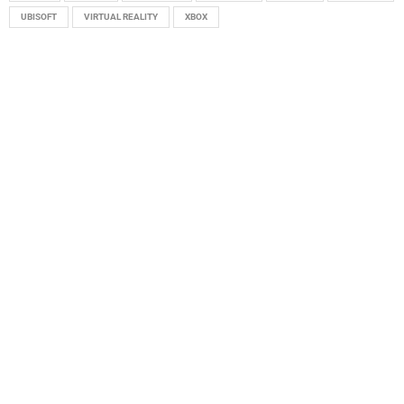
UBISOFT
VIRTUAL REALITY
XBOX