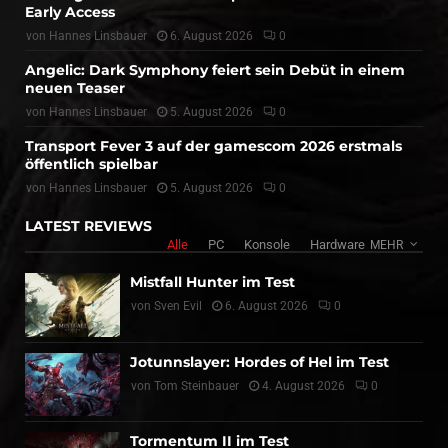
Early Access
von
Hannes Linsbauer
6. August 2026
0
Angelic: Dark Symphony feiert sein Debüt in einem
neuen Teaser
von
Hannes Linsbauer
5. August 2026
0
Transport Fever 3 auf der gamescom 2026 erstmals
öffentlich spielbar
von
Hannes Linsbauer
5. August 2026
0
LATEST REVIEWS
Alle
PC
Konsole
Hardware
MEHR
Mistfall Hunter im Test
von
Sven Evil
6. August 2026
0
Jotunnslayer: Hordes of Hel im Test
von
Tom Steinbauer
4. August 2026
0
Tormentum II im Test