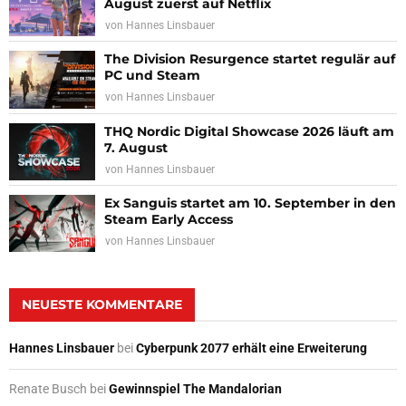
August zuerst auf Netflix
von
Hannes Linsbauer
The Division Resurgence startet regulär auf
PC und Steam
von
Hannes Linsbauer
THQ Nordic Digital Showcase 2026 läuft am
7. August
von
Hannes Linsbauer
Ex Sanguis startet am 10. September in den
Steam Early Access
von
Hannes Linsbauer
NEUESTE KOMMENTARE
Hannes Linsbauer
bei
Cyberpunk 2077 erhält eine Erweiterung
Renate Busch
bei
Gewinnspiel The Mandalorian