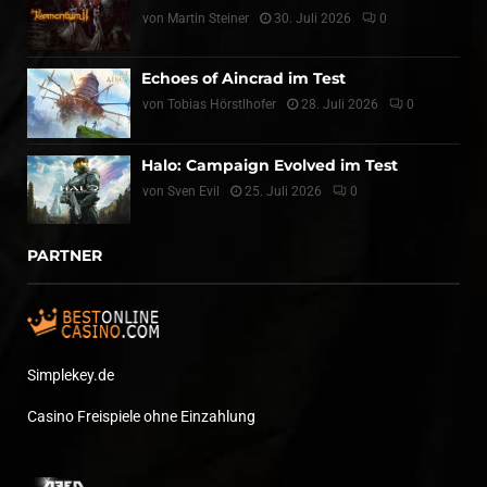
von
Martin Steiner
30. Juli 2026
0
Echoes of Aincrad im Test
von
Tobias Hörstlhofer
28. Juli 2026
0
Halo: Campaign Evolved im Test
von
Sven Evil
25. Juli 2026
0
PARTNER
Simplekey.de
Casino Freispiele ohne Einzahlung