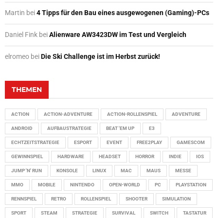
Martin
bei
4 Tipps für den Bau eines ausgewogenen (Gaming)-PCs
Daniel Fink
bei
Alienware AW3423DW im Test und Vergleich
elromeo
bei
Die Ski Challenge ist im Herbst zurück!
THEMEN
ACTION
ACTION-ADVENTURE
ACTION-ROLLENSPIEL
ADVENTURE
ANDROID
AUFBAUSTRATEGIE
BEAT 'EM UP
E3
ECHTZEITSTRATEGIE
ESPORT
EVENT
FREE2PLAY
GAMESCOM
GEWINNSPIEL
HARDWARE
HEADSET
HORROR
INDIE
IOS
JUMP 'N' RUN
KONSOLE
LINUX
MAC
MAUS
MESSE
MMO
MOBILE
NINTENDO
OPEN-WORLD
PC
PLAYSTATION
RENNSPIEL
RETRO
ROLLENSPIEL
SHOOTER
SIMULATION
SPORT
STEAM
STRATEGIE
SURVIVAL
SWITCH
TASTATUR