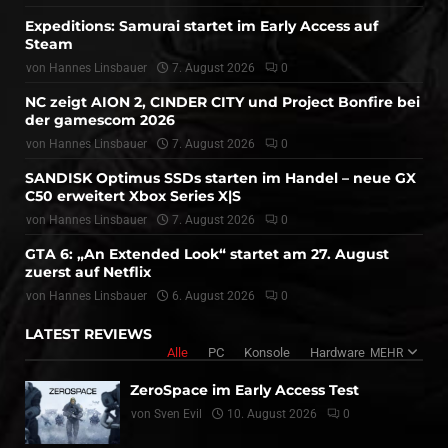
Expeditions: Samurai startet im Early Access auf
Steam
von
Hannes Linsbauer
7. August 2026
0
NC zeigt AION 2, CINDER CITY und Project Bonfire bei
der gamescom 2026
von
Hannes Linsbauer
7. August 2026
0
SANDISK Optimus SSDs starten im Handel – neue GX
C50 erweitert Xbox Series X|S
von
Hannes Linsbauer
7. August 2026
0
GTA 6: „An Extended Look“ startet am 27. August
zuerst auf Netflix
von
Hannes Linsbauer
6. August 2026
0
LATEST REVIEWS
Alle
PC
Konsole
Hardware
MEHR
ZeroSpace im Early Access Test
von
Sven Evil
10. August 2026
0