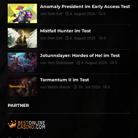
Anomaly President im Early Access Test
von
Sven Evil
8. August 2026
0
Mistfall Hunter im Test
von
Sven Evil
6. August 2026
0
Jotunnslayer: Hordes of Hel im Test
von
Tom Steinbauer
4. August 2026
0
Tormentum II im Test
von
Martin Steiner
30. Juli 2026
0
PARTNER