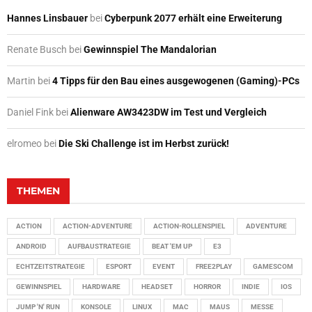
Hannes Linsbauer
bei
Cyberpunk 2077 erhält eine Erweiterung
Renate Busch
bei
Gewinnspiel The Mandalorian
Martin
bei
4 Tipps für den Bau eines ausgewogenen (Gaming)-PCs
Daniel Fink
bei
Alienware AW3423DW im Test und Vergleich
elromeo
bei
Die Ski Challenge ist im Herbst zurück!
THEMEN
ACTION
ACTION-ADVENTURE
ACTION-ROLLENSPIEL
ADVENTURE
ANDROID
AUFBAUSTRATEGIE
BEAT 'EM UP
E3
ECHTZEITSTRATEGIE
ESPORT
EVENT
FREE2PLAY
GAMESCOM
GEWINNSPIEL
HARDWARE
HEADSET
HORROR
INDIE
IOS
JUMP 'N' RUN
KONSOLE
LINUX
MAC
MAUS
MESSE