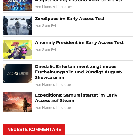
von
Hannes Linsbauer
ZeroSpace im Early Access Test
von
Sven Evil
Anomaly President im Early Access Test
von
Sven Evil
Daedalic Entertainment zeigt neues
Erscheinungsbild und kündigt August-
Showcase an
von
Hannes Linsbauer
Expeditions: Samurai startet im Early
Access auf Steam
von
Hannes Linsbauer
NEUESTE KOMMENTARE