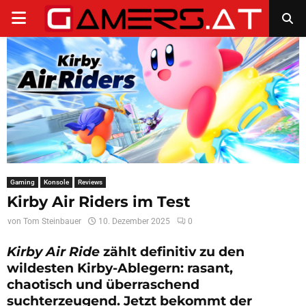
PRIMARY
MENU
Gaming
Konsole
Reviews
Kirby Air Riders im Test
von
Tom Steinbauer
10. Dezember 2025
0
Kirby Air Ride
zählt definitiv zu den
wildesten Kirby-Ablegern: rasant,
chaotisch und überraschend
suchterzeugend. Jetzt bekommt der