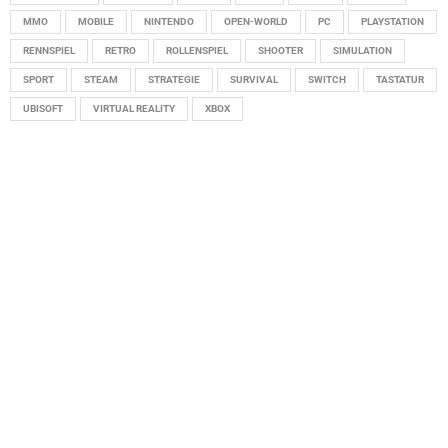
MMO
MOBILE
NINTENDO
OPEN-WORLD
PC
PLAYSTATION
RENNSPIEL
RETRO
ROLLENSPIEL
SHOOTER
SIMULATION
SPORT
STEAM
STRATEGIE
SURVIVAL
SWITCH
TASTATUR
UBISOFT
VIRTUAL REALITY
XBOX