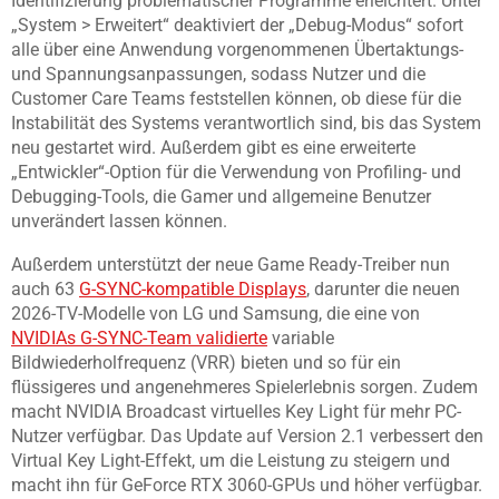
Identifizierung problematischer Programme erleichtert. Unter
„System > Erweitert“ deaktiviert der „Debug-Modus“ sofort
alle über eine Anwendung vorgenommenen Übertaktungs-
und Spannungsanpassungen, sodass Nutzer und die
Customer Care Teams feststellen können, ob diese für die
Instabilität des Systems verantwortlich sind, bis das System
neu gestartet wird. Außerdem gibt es eine erweiterte
„Entwickler“-Option für die Verwendung von Profiling- und
Debugging-Tools, die Gamer und allgemeine Benutzer
unverändert lassen können.
Außerdem unterstützt der neue Game Ready-Treiber nun
auch 63
G-SYNC-kompatible Displays
, darunter die neuen
2026-TV-Modelle von LG und Samsung, die eine von
NVIDIAs G-SYNC-Team validierte
variable
Bildwiederholfrequenz (VRR) bieten und so für ein
flüssigeres und angenehmeres Spielerlebnis sorgen. Zudem
macht NVIDIA Broadcast virtuelles Key Light für mehr PC-
Nutzer verfügbar. Das Update auf Version 2.1 verbessert den
Virtual Key Light-Effekt, um die Leistung zu steigern und
macht ihn für GeForce RTX 3060-GPUs und höher verfügbar.