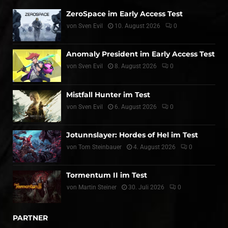
ZeroSpace im Early Access Test
von
Sven Evil
10. August 2026
0
Anomaly President im Early Access Test
von
Sven Evil
8. August 2026
0
Mistfall Hunter im Test
von
Sven Evil
6. August 2026
0
Jotunnslayer: Hordes of Hel im Test
von
Tom Steinbauer
4. August 2026
0
Tormentum II im Test
von
Martin Steiner
30. Juli 2026
0
PARTNER