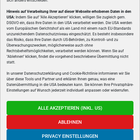
sich anders entscheiden.
Hinweis auf Verarbeitung Ihrer auf dieser Webseite erhobenen Daten in den
USA:
Indem Sie auf "Alle Akzeptieren" klicken, willigen Sie zugleich gem.
ÜBER UNS
DSGVO ein, dass Ihre Daten in den USA verarbeitet werden. Die USA werden
vom Europäischen Gerichtshof als ein Land mit einem nach EU-Standards
VON GAMERN, FÜR GAMER! Gamers.at ist das älteste Online-
unzureichendem Datenschutzniveau eingeschätzt. Es besteht insbesondere
Spielemagazin Österreichs und bringt täglich aktuelle News,
das Risiko, dass Ihre Daten durch US-Behörden, zu Kontroll- und zu
Reviews und Videos zu PC- und Konsolenspielen, Gaming-
Überwachungszwecken, möglicherweise auch ohne
Rechtsbehelfsmöglichkeiten, verarbeitet werden können. Wenn Sie auf
Hardware und aus der Welt des e-Sport's.
"Ablehnen" klicken, findet die vorgehend beschriebene Übermittlung nicht
statt.
Schreib uns:
redaktion@gamers.at
In unserer Datenschutzerklärung und Cookie-Richtlinie informieren wir Sie
über diese Tools und Partner und erklären Ihnen genau, was eine
FOLGE UNS
Datenübermittlung in die USA bedeuten kann. Sie können Ihre Privatsphäre-
Einstellungen auf Wunsch jederzeit individuell anpassen oder widerrufen.
ALLE AKZEPTIEREN (INKL. US)
ABLEHNEN
PRIVACY EINSTELLUNGEN