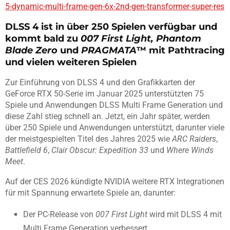
5-dynamic-multi-frame-gen-6x-2nd-gen-transformer-super-res
DLSS 4 ist in über 250 Spielen verfügbar und
kommt bald zu
007 First Light, Phantom
Blade Zero
und
PRAGMATA
™ mit Pathtracing
und vielen weiteren Spielen
Zur Einführung von DLSS 4 und den Grafikkarten der
GeForce RTX 50-Serie im Januar 2025 unterstützten 75
Spiele und Anwendungen DLSS Multi Frame Generation und
diese Zahl stieg schnell an. Jetzt, ein Jahr später, werden
über 250 Spiele und Anwendungen unterstützt, darunter viele
der meistgespielten Titel des Jahres 2025 wie
ARC Raiders
,
Battlefield 6
,
Clair Obscur: Expedition 33
und
Where Winds
Meet
.
Auf der CES 2026 kündigte NVIDIA weitere RTX Integrationen
für mit Spannung erwartete Spiele an, darunter:
Der PC-Release von
007 First Light
wird mit DLSS 4 mit
Multi Frame Generation verbessert