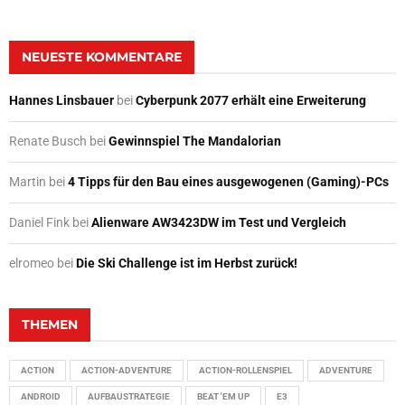
NEUESTE KOMMENTARE
Hannes Linsbauer
bei
Cyberpunk 2077 erhält eine Erweiterung
Renate Busch
bei
Gewinnspiel The Mandalorian
Martin
bei
4 Tipps für den Bau eines ausgewogenen (Gaming)-PCs
Daniel Fink
bei
Alienware AW3423DW im Test und Vergleich
elromeo
bei
Die Ski Challenge ist im Herbst zurück!
THEMEN
ACTION
ACTION-ADVENTURE
ACTION-ROLLENSPIEL
ADVENTURE
ANDROID
AUFBAUSTRATEGIE
BEAT 'EM UP
E3