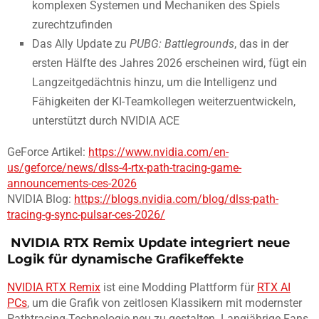
komplexen Systemen und Mechaniken des Spiels
zurechtzufinden
Das Ally Update zu
PUBG: Battlegrounds
, das in der
ersten Hälfte des Jahres 2026 erscheinen wird, fügt ein
Langzeitgedächtnis hinzu, um die Intelligenz und
Fähigkeiten der KI-Teamkollegen weiterzuentwickeln,
unterstützt durch NVIDIA ACE
GeForce Artikel:
https://www.nvidia.com/en-
us/geforce/news/dlss-4-rtx-path-tracing-game-
announcements-ces-2026
NVIDIA Blog:
https://blogs.nvidia.com/blog/dlss-path-
tracing-g-sync-pulsar-ces-2026/
NVIDIA RTX Remix Update integriert neue
Logik für dynamische Grafikeffekte
NVIDIA RTX Remix
ist eine Modding Plattform für
RTX AI
PCs
, um die Grafik von zeitlosen Klassikern mit modernster
Pathtracing-Technologie neu zu gestalten. Langjährige Fans