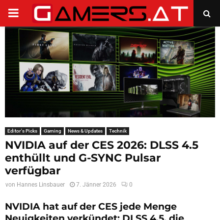
PRIMARY
MENU
Editor's Picks
Gaming
News & Updates
Technik
NVIDIA auf der CES 2026: DLSS 4.5
enthüllt und G-SYNC Pulsar
verfügbar
von
Hannes Linsbauer
7. Jänner 2026
0
NVIDIA hat auf der CES jede Menge
Neuigkeiten verkündet: DLSS 4.5, die