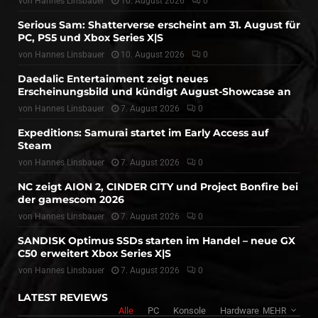
von
Hannes Linsbauer
10. August 2026
0
Serious Sam: Shatterverse erscheint am 31. August für
PC, PS5 und Xbox Series X|S
von
Hannes Linsbauer
10. August 2026
0
Daedalic Entertainment zeigt neues
Erscheinungsbild und kündigt August-Showcase an
von
Hannes Linsbauer
7. August 2026
0
Expeditions: Samurai startet im Early Access auf
Steam
von
Hannes Linsbauer
7. August 2026
0
NC zeigt AION 2, CINDER CITY und Project Bonfire bei
der gamescom 2026
von
Hannes Linsbauer
7. August 2026
0
SANDISK Optimus SSDs starten im Handel – neue GX
C50 erweitert Xbox Series X|S
von
Hannes Linsbauer
7. August 2026
0
LATEST REVIEWS
Alle
PC
Konsole
Hardware
MEHR