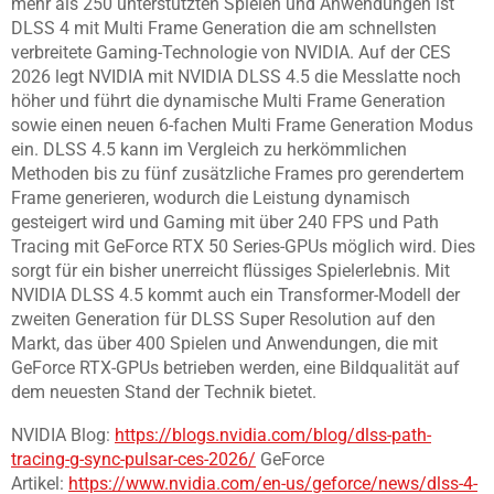
mehr als 250 unterstützten Spielen und Anwendungen ist
DLSS 4 mit Multi Frame Generation die am schnellsten
verbreitete Gaming-Technologie von NVIDIA. Auf der CES
2026 legt NVIDIA mit NVIDIA DLSS 4.5 die Messlatte noch
höher und führt die dynamische Multi Frame Generation
sowie einen neuen 6-fachen Multi Frame Generation Modus
ein. DLSS 4.5 kann im Vergleich zu herkömmlichen
Methoden bis zu fünf zusätzliche Frames pro gerendertem
Frame generieren, wodurch die Leistung dynamisch
gesteigert wird und Gaming mit über 240 FPS und Path
Tracing mit GeForce RTX 50 Series-GPUs möglich wird. Dies
sorgt für ein bisher unerreicht flüssiges Spielerlebnis. Mit
NVIDIA DLSS 4.5 kommt auch ein Transformer-Modell der
zweiten Generation für DLSS Super Resolution auf den
Markt, das über 400 Spielen und Anwendungen, die mit
GeForce RTX-GPUs betrieben werden, eine Bildqualität auf
dem neuesten Stand der Technik bietet.
NVIDIA Blog:
https://blogs.nvidia.com/blog/dlss-path-
tracing-g-sync-pulsar-ces-2026/
GeForce
Artikel:
https://www.nvidia.com/en-us/geforce/news/dlss-4-