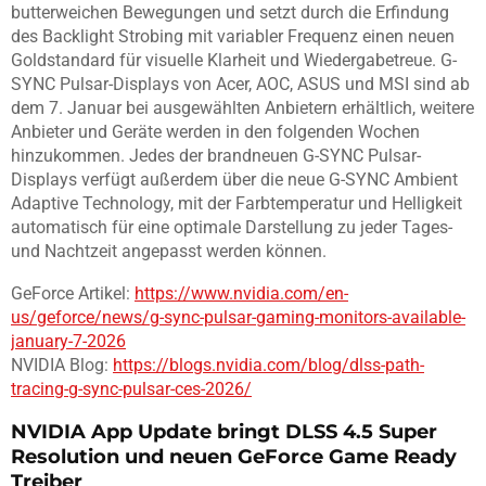
butterweichen Bewegungen und setzt durch die Erfindung
des Backlight Strobing mit variabler Frequenz einen neuen
Goldstandard für visuelle Klarheit und Wiedergabetreue. G-
SYNC Pulsar-Displays von Acer, AOC, ASUS und MSI sind ab
dem 7. Januar bei ausgewählten Anbietern erhältlich, weitere
Anbieter und Geräte werden in den folgenden Wochen
hinzukommen. Jedes der brandneuen G-SYNC Pulsar-
Displays verfügt außerdem über die neue G-SYNC Ambient
Adaptive Technology, mit der Farbtemperatur und Helligkeit
automatisch für eine optimale Darstellung zu jeder Tages-
und Nachtzeit angepasst werden können.
GeForce Artikel:
https://www.nvidia.com/en-
us/geforce/news/g-sync-pulsar-gaming-monitors-available-
january-7-2026
NVIDIA Blog:
https://blogs.nvidia.com/blog/dlss-path-
tracing-g-sync-pulsar-ces-2026/
NVIDIA App Update bringt DLSS 4.5 Super
Resolution und neuen GeForce Game Ready
Treiber