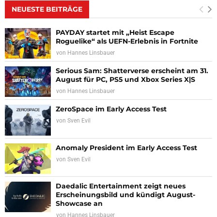
NEUESTE BEITRÄGE
PAYDAY startet mit „Heist Escape
Roguelike“ als UEFN-Erlebnis in Fortnite
von
Hannes Linsbauer
Serious Sam: Shatterverse erscheint am 31.
August für PC, PS5 und Xbox Series X|S
von
Hannes Linsbauer
ZeroSpace im Early Access Test
von
Sven Evil
Anomaly President im Early Access Test
von
Sven Evil
Daedalic Entertainment zeigt neues
Erscheinungsbild und kündigt August-
Showcase an
von
Hannes Linsbauer