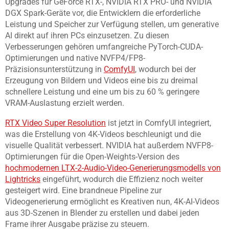
Upgrades für GeForce RTX-, NVIDIA RTX PRO- und NVIDIA
DGX Spark-Geräte vor, die Entwicklern die erforderliche
Leistung und Speicher zur Verfügung stellen, um generative
AI direkt auf ihren PCs einzusetzen. Zu diesen
Verbesserungen gehören umfangreiche PyTorch-CUDA-
Optimierungen und native NVFP4/FP8-
Präzisionsunterstützung in
ComfyUI
, wodurch bei der
Erzeugung von Bildern und Videos eine bis zu dreimal
schnellere Leistung und eine um bis zu 60 % geringere
VRAM-Auslastung erzielt werden.
RTX Video Super Resolution
ist jetzt in ComfyUI integriert,
was die Erstellung von 4K-Videos beschleunigt und die
visuelle Qualität verbessert. NVIDIA hat außerdem NVFP8-
Optimierungen für die Open-Weights-Version des
hochmodernen LTX-2-Audio-Video-Generierungsmodells von
Lightricks
eingeführt, wodurch die Effizienz noch weiter
gesteigert wird. Eine brandneue Pipeline zur
Videogenerierung ermöglicht es Kreativen nun, 4K-AI-Videos
aus 3D-Szenen in Blender zu erstellen und dabei jeden
Frame ihrer Ausgabe präzise zu steuern.