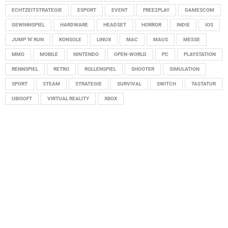
ECHTZEITSTRATEGIE
ESPORT
EVENT
FREE2PLAY
GAMESCOM
GEWINNSPIEL
HARDWARE
HEADSET
HORROR
INDIE
IOS
JUMP 'N' RUN
KONSOLE
LINUX
MAC
MAUS
MESSE
MMO
MOBILE
NINTENDO
OPEN-WORLD
PC
PLAYSTATION
RENNSPIEL
RETRO
ROLLENSPIEL
SHOOTER
SIMULATION
SPORT
STEAM
STRATEGIE
SURVIVAL
SWITCH
TASTATUR
UBISOFT
VIRTUAL REALITY
XBOX